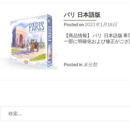
パリ 日本語版
Posted on
2021年1月18日
【商品情報】 パリ 日本語版 希望
一部に明確化および修正がござ
Posted in
未分類
Posts
navigation
検
索: