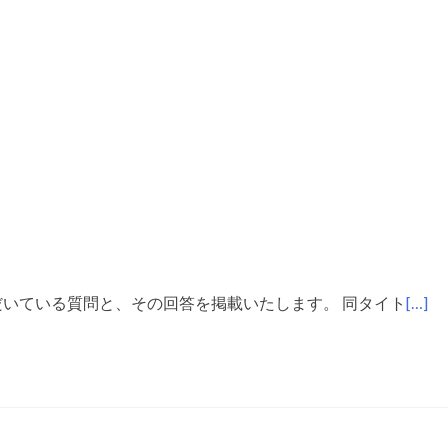
て
弊社ボードゲームの二次利用・イベント使用ガイドライン
 頻繁にいただいている質問と、その回答を掲載いたします。 同タイト
[…]