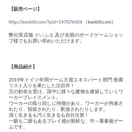
【販売ページ】
http://kenbill.com/?pid=147076424
（kenbill.com）
弊社実店舗
さいふる
及び全国のボードゲームショッ
プ様でもお買い求めいただけます。
【商品紹介】
2019年ドイツ年間ゲーム大賞エキスパート部門 推薦
リスト入りを果たした注目作！
王の勅命を受け、国中に様々な建物を建築していくワ
ーカープレイスメント。
ワーカーの取り回しに特徴があり、ワーカーが拘束さ
れたり、投獄されたり、釈放されたりします。
清く生きるも汚く生きるも自分次第！
一癖も二癖もあるプレイ感が新鮮な、中～重量級ゲー
ムです。