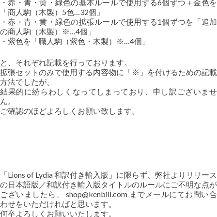
・赤・青・黄・緑色の基本ルールで使用する6個ずつ＋金色を
「商人駒（木製）5色…32個」
・赤・青・黄・緑色の拡張ルールで使用する1個ずつを「追加
の商人駒（木製）※…4個」
・紫色を「職人駒（紫色・木製）※…4個」
と、それぞれ記載を行っております。
拡張セットのみで使用する内容物に「※」を付けるための記載
方法でしたが、
結果的に紛らわしくなってしまっており、申し訳ございませ
ん。
ご確認のほどよろしくお願い致します。
「Lions of Lydia 和訳付き輸入版」に限らず、弊社よりリリース
の日本語版／和訳付き輸入版タイトルのルールにご不明な点が
ございましたら、 shop@kenbill.com までメールにてお問い合
わせをいただければと思います。
何卒よろしくお願いいたします。