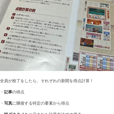
全員が校了をしたら、それぞれの新聞を得点計算！
・
記事
の得点
・
写真
に隣接する特定の要素から得点