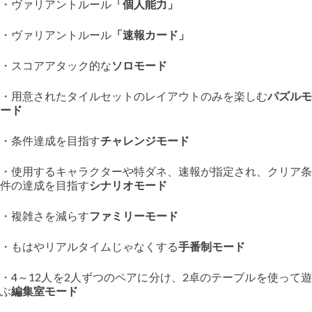
・ヴァリアントルール
「個人能力」
・ヴァリアントルール
「速報カード」
・スコアアタック的な
ソロモード
・用意されたタイルセットのレイアウトのみを楽しむ
パズルモ
ード
・条件達成を目指す
チャレンジモード
・使用するキャラクターや特ダネ、速報が指定され、クリア条
件の達成を目指す
シナリオモード
・複雑さを減らす
ファミリーモード
・もはやリアルタイムじゃなくする
手番制モード
・4～12人を2人ずつのペアに分け、2卓のテーブルを使って遊
ぶ
編集室モード