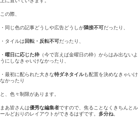
上に置いていきます。
この際、
・同じ色の記事どうしや広告どうしが
隣接不可
だったり、
・タイルは
回転・反転不可
だったり、
・
曜日に応じた枠
（今で言えば金曜日の枠）からはみ出ないよ
うにしなきゃいけなかったり、
・最初に配られた大きな
特ダネタイル
も配置を決めなきゃいけ
なかったり
と、色々制限があります。
まあ皆さんは
優秀な編集者
ですので、焦ることなくきちんとル
ールどおりのレイアウトができるはずです。
多分ね
。