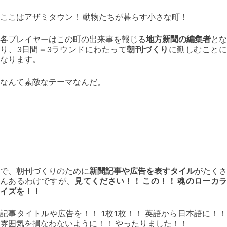
ここはアザミタウン！ 動物たちが暮らす小さな町！
各プレイヤーはこの町の出来事を報じる
地方新聞の編集者
とな
り、3日間＝3ラウンドにわたって
朝刊づくり
に勤しむこと
なります。
なんて素敵なテーマなんだ。
で、朝刊づくりのために
新聞記事や広告を表すタイル
がたくさ
んあるわけですが、
見てください！！ この！！ 魂のローカ
イズを！！
記事タイトルや広告を！！ 1枚1枚！！ 英語から日本語に！！
雰囲気を損なわないように！！ やったりました！！