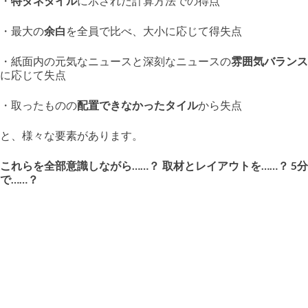
・
特ダネタイル
に示された計算方法での得点
・最大の
余白
を全員で比べ、大小に応じて得失点
・紙面内の元気なニュースと深刻なニュースの
雰囲気バランス
に応じて失点
・取ったものの
配置できなかったタイル
から失点
と、様々な要素があります。
これらを全部意識しながら……？ 取材とレイアウトを……？ 5分
で……？