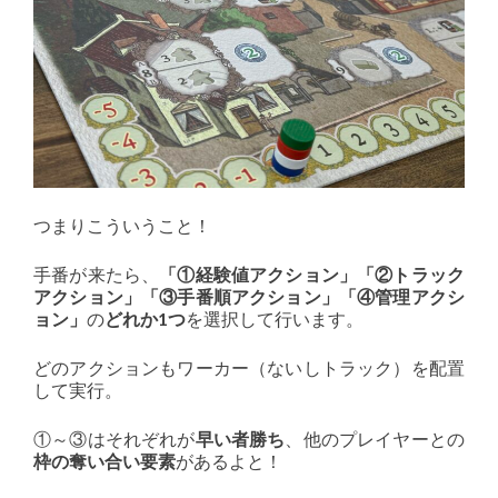
つまりこういうこと！
手番が来たら、
「①経験値アクション」「②トラック
アクション」「③手番順アクション」「④管理アクシ
ョン」
の
どれか1つ
を選択して行います。
どのアクションもワーカー（ないしトラック）を配置
して実行。
①～③はそれぞれが
早い者勝ち
、他のプレイヤーとの
枠の奪い合い要素
があるよと！