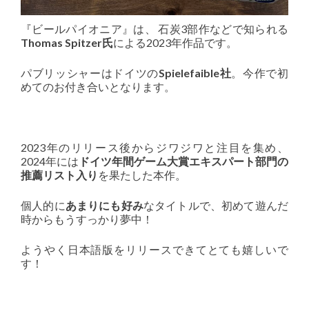
『ビールパイオニア』は、 石炭3部作などで知られる
Thomas Spitzer氏
による2023年作品です。
パブリッシャーはドイツの
Spielefaible社
。今作で初
めてのお付き合いとなります。
2023年のリリース後からジワジワと注目を集め、
2024年には
ドイツ年間ゲーム大賞エキスパート部門の
推薦リスト入り
を果たした本作。
個人的に
あまりにも好み
なタイトルで、初めて遊んだ
時からもうすっかり夢中！
ようやく日本語版をリリースできてとても嬉しいで
す！