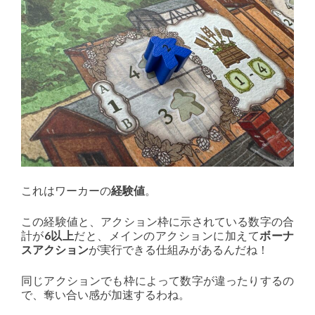
これはワーカーの
経験値
。
この経験値と、アクション枠に示されている数字の合
計が
6以上
だと、メインのアクションに加えて
ボーナ
スアクション
が実行できる仕組みがあるんだね！
同じアクションでも枠によって数字が違ったりするの
で、奪い合い感が加速するわね。