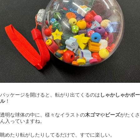
パッケージを開けると、転がり出てくるのは
しゃかしゃかボー
ル
！
透明な球体の中に、様々なイラストの
木ゴマ
や
ビーズ
がたくさ
ん入っていますね。
眺めたり転がしたりしてるだけで、すでに楽しい。