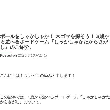
MENU
弊社製品の初期不良対応について
ボールをしゃかしゃか！ 木ゴマを探そう！ 3歳か
弊社ボードゲームの二次利用・イベント使用ガイドライン
ら遊べるボードゲーム『しゃかしゃかたからさが
し』のご紹介。
Posted on
2025年10月17日
こんにちは！ ケンビルの
ぬん
と申します！
この記事では、3歳から遊べるボードゲーム
『しゃかしゃか
からさがし』
について、