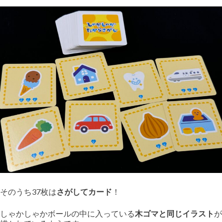
そのうち37枚は
さがしてカード
！
しゃかしゃかボールの中に入っている
木ゴマと同じイラスト
が