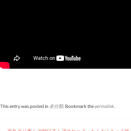
This entry was posted in
未分類
. Bookmark the
permalink
.
←
薬名 走り書く 30秒以下！ 読めねー まったく なんちゅう病